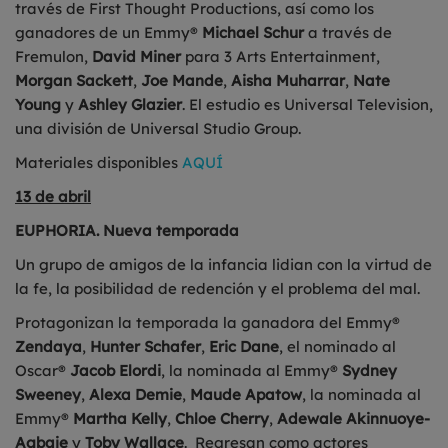
través de First Thought Productions, así como los
ganadores de un Emmy®
Michael Schur
a través de
Fremulon,
David Miner
para 3 Arts Entertainment,
Morgan Sackett
,
Joe Mande
,
Aisha Muharrar
,
Nate
Young
y
Ashley Glazier
. El estudio es Universal Television,
una división de Universal Studio Group.
Materiales disponibles
AQUÍ
13 de abril
EUPHORIA. Nueva temporada
Un grupo de amigos de la infancia lidian con la virtud de
la fe, la posibilidad de redención y el problema del mal.
Protagonizan la temporada la ganadora del Emmy®
Zendaya
,
Hunter Schafer
,
Eric Dane
, el nominado al
Oscar®
Jacob Elordi
, la nominada al Emmy®
Sydney
Sweeney
,
Alexa Demie
,
Maude Apatow
, la nominada al
Emmy®
Martha Kelly
,
Chloe Cherry
,
Adewale Akinnuoye-
Agbaje
y
Toby Wallace
. Regresan como actores