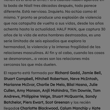
la boda de Niall tres décadas después, todo parece
diferente. Está nervioso. Inquieto. No actúa como él
mismo. Y pronto se produce una explosión de violencia
que nos catapulta de vuelta a sus vidas, desde los años
ochenta hasta la actualidad. HALF MAN, que captura 30
años de la vida de estos hombres destrozados, es una
serie limitada de seis episodios que explora la
hermandad, la violencia y la intensa fragilidad de las
relaciones masculinas. Al fin y al cabo, cuando las cosas
se desmoronan... a veces son las relaciones más
cercanas las que más duelen.
El reparto está formado por
Richard Gadd, Jamie Bell,
Stuart Campbell, Mitchell Robertson, Neve McIntosh,
Marianne McIvor, Charlie De Melo, Bilal Hasna, Julie
Cullen, Amy Manson, Anjli Mohindra, Tim Downie, Tom
Andrews, Philippine Velge, Stuart McQuarrie, Sandy
Batchelor, Piers Ewart, Scot Greenan
y los recién
llegado
s Charlotte Blackwood, Calum Manchip
y
Kate