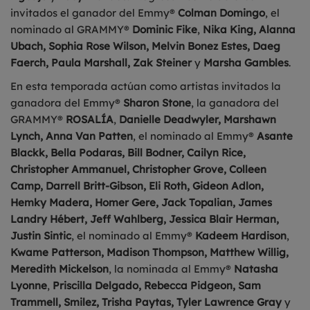
invitados el ganador del Emmy®
Colman Domingo
, el
nominado al GRAMMY®
Dominic Fike
,
Nika King, Alanna
Ubach, Sophia Rose Wilson, Melvin Bonez Estes, Daeg
Faerch, Paula Marshall, Zak Steiner
y
Marsha Gambles
.
En esta temporada actúan como artistas invitados la
ganadora del Emmy®
Sharon Stone
, la ganadora del
GRAMMY®
ROSALÍA
,
Danielle Deadwyler, Marshawn
Lynch, Anna Van Patten
, el nominado al Emmy®
Asante
Blackk, Bella Podaras, Bill Bodner, Cailyn Rice,
Christopher Ammanuel, Christopher Grove, Colleen
Camp, Darrell Britt-Gibson, Eli Roth, Gideon Adlon,
Hemky Madera, Homer Gere, Jack Topalian, James
Landry Hébert, Jeff Wahlberg, Jessica Blair Herman,
Justin Sintic
, el nominado al Emmy®
Kadeem Hardison
,
Kwame Patterson, Madison Thompson, Matthew Willig,
Meredith Mickelson
, la nominada al Emmy®
Natasha
Lyonne
,
Priscilla Delgado, Rebecca Pidgeon, Sam
Trammell, Smilez, Trisha Paytas, Tyler Lawrence Gray
y