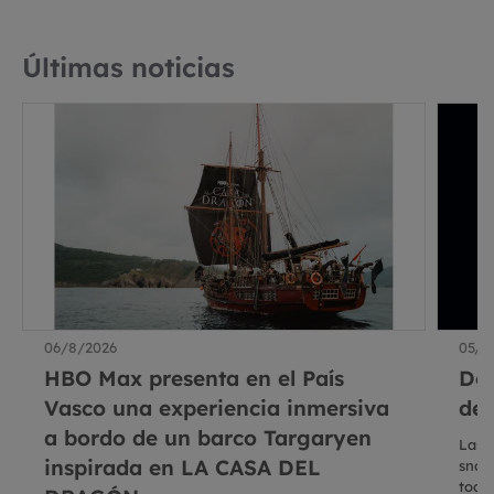
Últimas noticias
06/8/2026
05/8
HBO Max presenta en el País
De
Vasco una experiencia inmersiva
del
a bordo de un barco Targaryen
Las 
inspirada en LA CASA DEL
snoo
toda