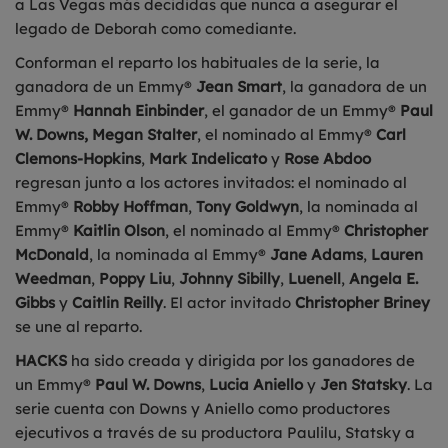
a Las Vegas más decididas que nunca a asegurar el
legado de Deborah como comediante.
Conforman el reparto los habituales de la serie, la
ganadora de un Emmy®
Jean Smart
, la ganadora de un
Emmy®
Hannah Einbinder
, el ganador de un Emmy®
Paul
W. Downs, Megan Stalter
, el nominado al Emmy®
Carl
Clemons-Hopkins
,
Mark Indelicato
y
Rose Abdoo
regresan junto a los actores invitados: el nominado al
Emmy®
Robby Hoffman
,
Tony Goldwyn
, la nominada al
Emmy®
Kaitlin Olson
, el nominado al Emmy®
Christopher
McDonald
, la nominada al Emmy®
Jane Adams
,
Lauren
Weedman
,
Poppy Liu
,
Johnny Sibilly
,
Luenell
,
Angela E.
Gibbs
y
Caitlin Reilly
. El actor invitado
Christopher Briney
se une al reparto.
HACKS
ha sido creada y dirigida por los ganadores de
un Emmy®
Paul W. Downs
,
Lucia Aniello
y
Jen Statsky
. La
serie cuenta con Downs y Aniello como productores
ejecutivos a través de su productora Paulilu, Statsky a