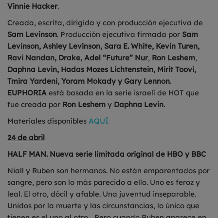
Vinnie Hacker
.
Creada, escrita, dirigida y con producción ejecutiva de
Sam Levinson
. Producción ejecutiva firmada por
Sam
Levinson, Ashley Levinson, Sara E. White, Kevin Turen,
Ravi Nandan, Drake, Adel “Future” Nur
,
Ron Leshem
,
Daphna Levin, Hadas Mozes Lichtenstein, Mirit Toovi,
Tmira Yardeni, Yoram Mokady y Gary Lennon
.
EUPHORIA
está basada en la serie israelí de HOT que
fue creada por
Ron Leshem
y
Daphna Levin
.
Materiales disponibles
AQUÍ
24 de abril
HALF MAN. Nueva serie limitada original de HBO y BBC
Niall y Ruben son hermanos. No están emparentados por
sangre, pero son lo más parecido a ello. Uno es feroz y
leal. El otro, dócil y afable. Una juventud inseparable.
Unidos por la muerte y las circunstancias, lo único que
tienen es el uno al otro... Pero cuando Ruben aparece en