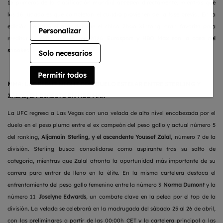
16 primeros de la clasificación mundial acceden directamente, mientras que
los 16 jugadores que completan el cuadro provienen de la fase previa. En la
edición de 2025 el ganador fue el chino Zhao Xintong, gran favorito para
Personalizar
reeditar su éxito también en 2026.
Eurosport y HBO Max son la casa del
snooker.
Solo necesarios
Permitir todos
MMA: UFC FIGHT NIGHT CON DUELO ESTELAR ENTRE STERLING Y
ZALAL, EN DIRECTO EN HBO MAX
La UFC regresa a Las Vegas con una velada de alto nivel encabezada por el
duelo en el peso pluma entre el ex campeón del peso gallo y actual número 5
del ranking,
Aljamain Sterling, y el ascendente Youssef Zalal
, número 7 de la
división. Sterling busca consolidarse como aspirante tras su salto de
categoría, mientras que Zalal afronta la oportunidad más importante de su
carrera para entrar de lleno en la élite. En la misma cartelera destaca el
enfrentamiento del peso gallo femenino entre la número 3
Norma Dumont
y la
número 11
Joselyne Edwards
, un combate clave en la pelea por el top de la
división. La velada se celebrará en la madrugada del sábado 25 al 26 de abril,
con las preliminares a partir de las 00:00h CET y la cartelera principal a las