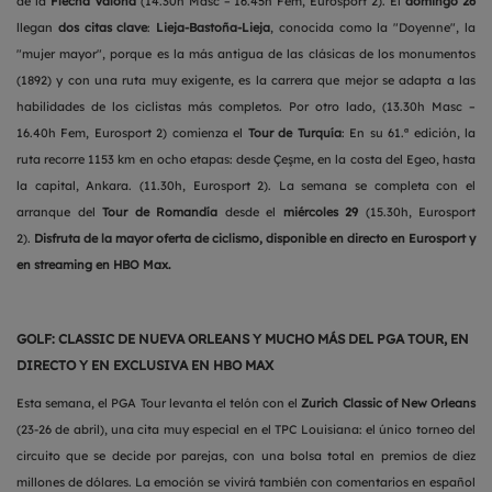
de la
Flecha Valona
(14.30h Masc – 16.45h Fem, Eurosport 2). El
domingo 26
llegan
dos citas clave
:
Lieja-Bastoña-Lieja
, conocida como la "Doyenne", la
"mujer mayor", porque es la más antigua de las clásicas de los monumentos
(1892) y con una ruta muy exigente, es la carrera que mejor se adapta a las
habilidades de los ciclistas más completos. Por otro lado, (13.30h Masc –
16.40h Fem, Eurosport 2) comienza el
Tour de Turquía
: En su 61.ª edición, la
ruta recorre 1153 km en ocho etapas: desde Çeşme, en la costa del Egeo, hasta
la capital, Ankara. (11.30h, Eurosport 2). La semana se completa con el
arranque del
Tour de Romandía
desde el
miércoles 29
(15.30h, Eurosport
2).
Disfruta de la mayor oferta de ciclismo, disponible en directo en Eurosport y
en streaming en HBO Max.
GOLF: CLASSIC DE NUEVA ORLEANS Y MUCHO MÁS DEL PGA TOUR, EN
DIRECTO Y EN EXCLUSIVA EN HBO MAX
Esta semana, el PGA Tour levanta el telón con el
Zurich Classic of New Orleans
(23-26 de abril), una cita muy especial en el TPC Louisiana: el único torneo del
circuito que se decide por parejas, con una bolsa total en premios de diez
millones de dólares. La emoción se vivirá también con comentarios en español