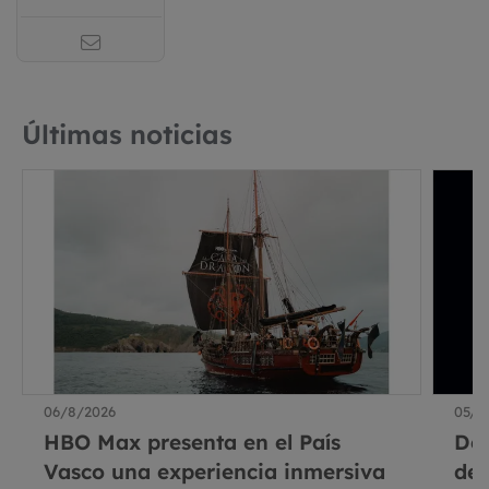
Últimas noticias
06/8/2026
05/8
HBO Max presenta en el País
De
Vasco una experiencia inmersiva
del