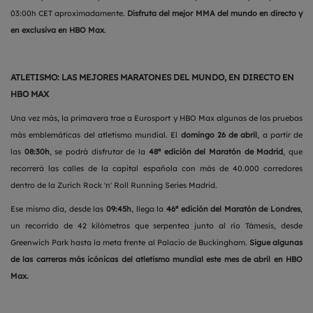
03:00h CET aproximadamente.
Disfruta del mejor MMA del mundo en directo y
en exclusiva en HBO Max
.
ATLETISMO: LAS MEJORES MARATONES DEL MUNDO, EN DIRECTO EN
HBO MAX
Una vez más, la primavera trae a Eurosport y HBO Max algunas de las pruebas
más emblemáticas del atletismo mundial. El
domingo 26 de abril
, a partir de
las
08:30h
, se podrá disfrutar de la
48ª edición del Maratón de Madrid
, que
recorrerá las calles de la capital española con más de 40.000 corredores
dentro de la Zurich Rock 'n' Roll Running Series Madrid.
Ese mismo día, desde las
09:45h
, llega la
46ª edición del Maratón de Londres
,
un recorrido de 42 kilómetros que serpentea junto al río Támesis, desde
Greenwich Park hasta la meta frente al Palacio de Buckingham.
Sigue algunas
de las carreras más icónicas del atletismo mundial este mes de abril en HBO
Max.