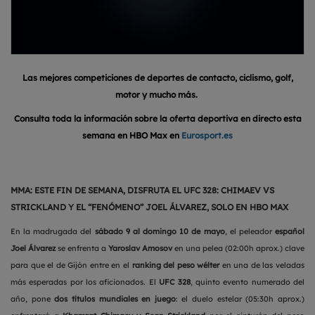
Las mejores competiciones de deportes de contacto, ciclismo, golf,
motor y mucho más.
Consulta toda la información sobre la oferta deportiva en directo esta
semana en
HBO Max en
Eurosport.es
MMA: ESTE FIN DE SEMANA, DISFRUTA EL UFC 328: CHIMAEV VS
STRICKLAND Y EL “FENÓMENO” JOEL ÁLVAREZ, SOLO EN HBO MAX
En la madrugada del
sábado 9 al domingo 10 de mayo
, el peleador
español
Joel Álvarez
se enfrenta a
Yaroslav Amosov
en una pelea (02:00h aprox.) clave
para que el de Gijón entre en el
ranking del peso wélter
en una de las veladas
más esperadas por los aficionados. El
UFC 328
, quinto evento numerado del
año, pone
dos títulos mundiales en juego
: el duelo estelar (05:30h aprox.)