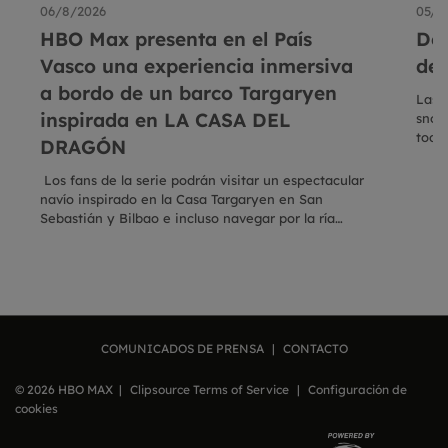
06/8/2026
05/8
HBO Max presenta en el País
De
Vasco una experiencia inmersiva
del
a bordo de un barco Targaryen
Las 
inspirada en LA CASA DEL
snoo
toda
DRAGÓN
dire
Los fans de la serie podrán visitar un espectacular
navío inspirado en la Casa Targaryen en San
Sebastián y Bilbao e incluso navegar por la ría
bilbaína en una travesía exclusiva con plazas
limitadas Descarga AQUÍ los materiales
disponibles
COMUNICADOS DE PRENSA
|
CONTACTO
© 2026 HBO MAX |
Clipsource Terms of Service
|
Configuración de
cookies