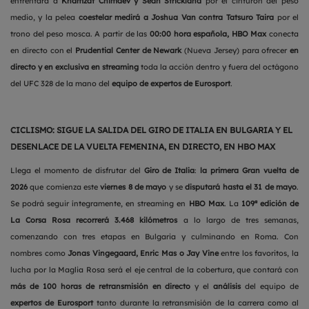
enfrentará a
Khamzat Chimaev y Sean Strickland
por el cinturón del peso
medio, y la pelea
coestelar medirá a Joshua Van contra Tatsuro Taira
por el
trono del peso mosca. A partir de las
00:00 hora española, HBO Max
conecta
en directo con el
Prudential Center de Newark
(Nueva Jersey) para ofrecer
en
directo y en exclusiva en streaming
toda la acción dentro y fuera del octágono
del UFC 328 de la mano del
equipo de expertos de Eurosport
.
CICLISMO: SIGUE LA SALIDA DEL GIRO DE ITALIA EN BULGARIA Y EL
DESENLACE DE LA VUELTA FEMENINA, EN DIRECTO, EN HBO MAX
Llega el momento de disfrutar del
Giro de Italia
:
la primera Gran vuelta de
2026
que comienza este
viernes 8 de mayo
y se
disputará hasta el 31 de mayo
.
Se podrá seguir íntegramente, en streaming en
HBO Max
. La
109ª edición de
La Corsa Rosa recorrerá 3.468 kilómetros
a lo largo de tres semanas,
comenzando con tres etapas en Bulgaria y culminando en Roma. Con
nombres como
Jonas Vingegaard, Enric Mas o Jay Vine
entre los favoritos, la
lucha por la Maglia Rosa será el eje central de la cobertura, que contará con
más de 100 horas de retransmisión en directo
y el
análisis
del equipo de
expertos de Eurosport
tanto durante la retransmisión de la carrera como al