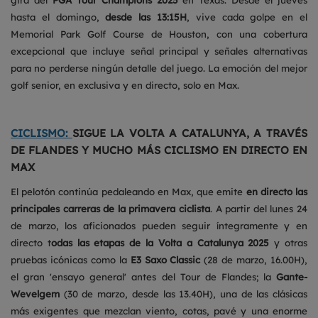
gira del
PGA Tour Champions 2025
en Texas. Desde el jueves
hasta el domingo,
desde las 13:15H
, vive cada golpe en el
Memorial Park Golf Course de Houston, con una cobertura
excepcional que incluye señal principal y señales alternativas
para no perderse ningún detalle del juego. La emoción del mejor
golf senior, en exclusiva y en directo, solo en Max.
CICLISMO:
SIGUE LA VOLTA A CATALUNYA, A TRAVÉS
DE FLANDES Y MUCHO MÁS CICLISMO EN DIRECTO EN
MAX
El pelotón continúa pedaleando en Max, que emite
en directo las
principales carreras de la primavera ciclista
. A partir del lunes 24
de marzo, los aficionados pueden seguir íntegramente y en
directo t
odas las etapas de la Volta a Catalunya 2025
y otras
pruebas icónicas como la
E3 Saxo Classic
(28 de marzo, 16.00H),
el gran 'ensayo general' antes del Tour de Flandes; la
Gante-
Wevelgem
(30 de marzo, desde las 13.40H), una de las clásicas
más exigentes que mezclan viento, cotas, pavé y una enorme