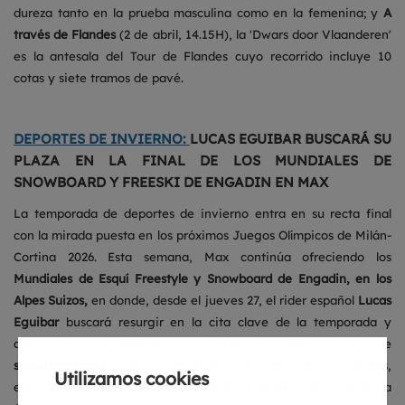
dureza tanto en la prueba masculina como en la femenina; y
A
través de Flandes
(2 de abril, 14.15H), la 'Dwars door Vlaanderen'
es la antesala del Tour de Flandes cuyo recorrido incluye 10
cotas y siete tramos de pavé.
DEPORTES DE INVIERNO:
LUCAS EGUIBAR BUSCARÁ SU
PLAZA EN LA FINAL DE LOS MUNDIALES DE
SNOWBOARD Y FREESKI DE ENGADIN EN MAX
La temporada de deportes de invierno entra en su recta final
con la mirada puesta en los próximos Juegos Olímpicos de Milán-
Cortina 2026. Esta semana, Max continúa ofreciendo los
Mundiales de Esquí Freestyle y Snowboard de Engadin, en los
Alpes Suizos,
en donde, desde el jueves 27, el rider español
Lucas
Eguibar
buscará resurgir en la cita clave de la temporada y
asegurarse una plaza en la final de la prueba masculina de
snowboardcross
si logra superar la ronda clasificatoria. Además,
Utilizamos cookies
esta semana Max ofrece en directo la prueba decisiva de la