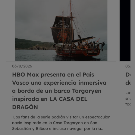
06/8/2026
05/8
HBO Max presenta en el País
De
Vasco una experiencia inmersiva
del
a bordo de un barco Targaryen
Las 
inspirada en LA CASA DEL
snoo
toda
DRAGÓN
dire
Los fans de la serie podrán visitar un espectacular
navío inspirado en la Casa Targaryen en San
Sebastián y Bilbao e incluso navegar por la ría
bilbaína en una travesía exclusiva con plazas