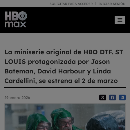
SOLICITAR PARA ACCEDER
INICIAR SESIÓN
Toggle
La miniserie original de HBO DTF. ST
LOUIS protagonizada por Jason
Bateman, David Harbour y Linda
Cardellini, se estrena el 2 de marzo
29 enero 2026