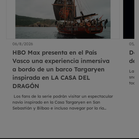
06/8/2026
05/8
HBO Max presenta en el País
De
Vasco una experiencia inmersiva
del
a bordo de un barco Targaryen
Las 
inspirada en LA CASA DEL
snoo
toda
DRAGÓN
dire
Los fans de la serie podrán visitar un espectacular
navío inspirado en la Casa Targaryen en San
Sebastián y Bilbao e incluso navegar por la ría
bilbaína en una travesía exclusiva con plazas
limitadas Descarga AQUÍ los materiales
disponibles