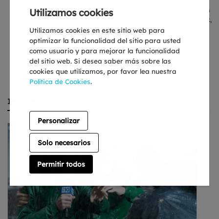
Créditos
: DTF ST. LOUIS está escrita y dirigida por el
showrunner Steven Conrad. Los productores ejecutivos son
Utilizamos cookies
Steven Conrad, Jason Bateman, David Harbour; Todd Black,
Jason Blumenthal y Steve Tisch para Escape Artists; Molly
Utilizamos cookies en este sitio web para
Allen; Bruce Terris; Michael Nelson; Michael Costigan para
optimizar la funcionalidad del sitio para usted
Aggregate Films de Bateman; KC Wenson para Bravo
como usuario y para mejorar la funcionalidad
Axolotl; Jennifer Scher para Elephant Pictures; James
del sitio web. Si desea saber más sobre las
Lasdun; y MGM Television.
cookies que utilizamos, por favor lea nuestra
Política de Cookies
.
Imágenes
Personalizar
Solo necesarios
Permitir todos