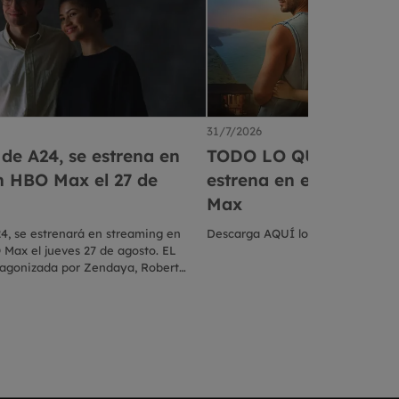
31/7/2026
de A24, se estrena en
TODO LO QUE NUNCA 
n HBO Max el 27 de
estrena en exclusiva 
Max
, se estrenará en streaming en
Descarga AQUÍ los materiales dis
 Max el jueves 27 de agosto. EL
agonizada por Zendaya, Robert
 Haim, Mamoudou Athie y Hailey
na pareja felizmente comprometida
rueba cuando un giro inesperado
na de su boda se descarrile. La
ita y dirigida por Kristoffer Borgli.
s Knudsen, p.g.a., Ari Aster y Tyler
a. HBO Max ofrece una selección de