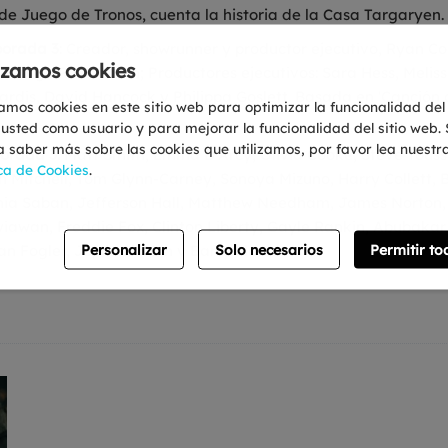
de Juego de Tronos, cuenta la historia de la Casa Targaryen.
porada 3
: Creador, showrunner y productor ejecutivo, Ryan C
lizamos cookies
 George R. R. Martin; Productores ejecutivos: Sara Hess, Melis
ardis, David Hancock y Philippa Goslett. Basada en 'Canción d
zamos cookies en este sitio web para optimizar la funcionalidad del 
usted como usuario y para mejorar la funcionalidad del sitio web. 
 saber más sobre las cookies que utilizamos, por favor lea nuestr
porada 3:
Matt Smith, Emma D’Arcy, Olivia Cooke, Steve Toussa
ica de Cookies
.
n Mitchell, Tom Glynn-Carney, Sonoya Mizuno, Harry Collett, 
ia Saban, Jefferson Hall, Matthew Needham, James Norton,
iawan, Freddie Fox, Clinton Liberty, Gayle Rankin, Abubakar
Personalizar
Solo necesarios
Permitir to
 Fogler, Joplin Sibtain y Barry Sloane.