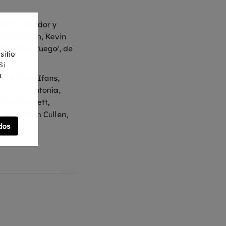
ondal; Creador y
sa Bernstein, Kevin
e hielo y fuego', de
sitio
Si
a
int, Rhys Ifans,
Bethany Antonia,
 Tom Bennett,
 Salim, Tom Cullen,
dos