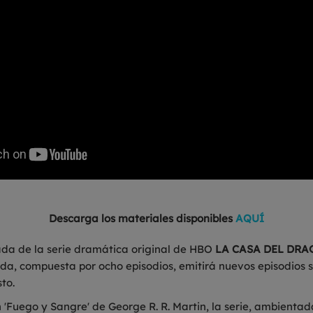
Descarga los materiales disponibles
AQUÍ
ada de la serie dramática original de HBO
LA CASA DEL DR
ada, compuesta por ocho episodios, emitirá nuevos episodio
sto.
 'Fuego y Sangre' de George R. R. Martin, la serie, ambienta