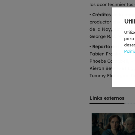
los acontecimientos 
•
Créditos de la tem
Uti
productor ejecutivo,
de la Noy, Vince Ger
Utili
George R. R. Martin.
para 
desea
• Reparto de la tem
Polít
Fabien Frankel, Ewa
Phoebe Campbell, Ph
Kieran Bew, Kurt Egy
Tommy Flanagan, Dan
Links externos