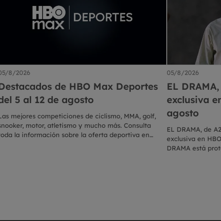
05/8/2026
05/8/2026
Destacados de HBO Max Deportes
EL DRAMA, 
del 5 al 12 de agosto
exclusiva e
agosto
Las mejores competiciones de ciclismo, MMA, golf,
snooker, motor, atletismo y mucho más. Consulta
EL DRAMA, de A24
toda la información sobre la oferta deportiva en
exclusiva en HBO
directo esta semana en HBO Max en Eurosport.es
DRAMA está prot
Pattinson, Alana
Benton Gates. U
se ve puesta a p
hace que la sema
película está escr
Producida por Lar
Campellone, p.g.