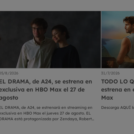
05/8/2026
31/7/2026
EL DRAMA, de A24, se estrena en
TODO LO Q
exclusiva en HBO Max el 27 de
estrena en
agosto
Max
EL DRAMA, de A24, se estrenará en streaming en
Descarga AQUÍ lo
exclusiva en HBO Max el jueves 27 de agosto. EL
DRAMA está protagonizada por Zendaya, Robert
Pattinson, Alana Haim, Mamoudou Athie y Hailey
Benton Gates. Una pareja felizmente comprometida