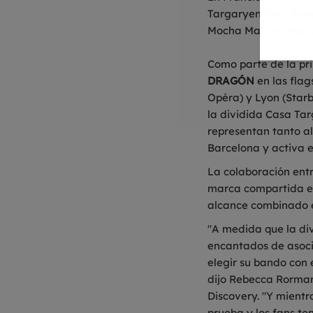
Targaryen Iced Ame
Mocha Matcha Tea L
Como parte de la pr
DRAGÓN
en las flag
Opéra) y Lyon (Starb
la dividida Casa Tar
representan tanto a
Barcelona y activa en
La colaboración ent
marca compartida en
alcance combinado e
"A medida que la div
encantados de asoci
elegir su bando con
dijo Rebecca Rormar
Discovery. "Y mient
prueba y los fans t