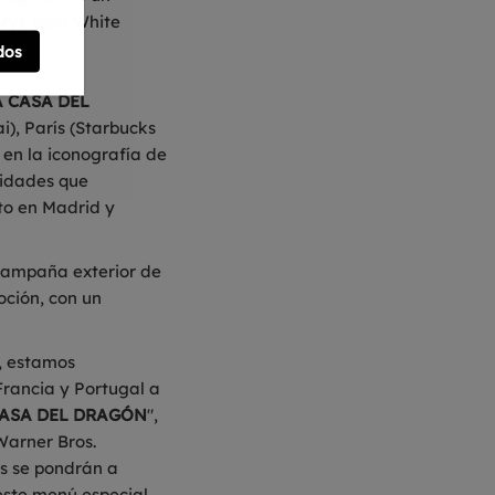
rys Iced White
dos
A CASA DEL
i), París (Starbucks
 en la iconografía de
vidades que
to en Madrid y
 campaña exterior de
ción, con un
a, estamos
Francia y Portugal a
CASA DEL DRAGÓN
",
Warner Bros.
es se pondrán a
este menú especial