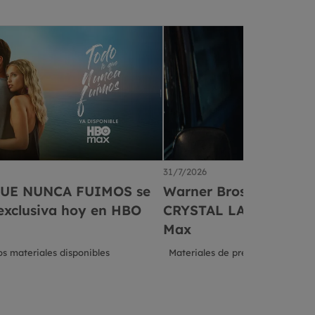
31/7/2026
UE NUNCA FUIMOS se
Warner Bros. Discover
 exclusiva hoy en HBO
CRYSTAL LAKE de A24
Max
s materiales disponibles
Materiales de prensa disponible