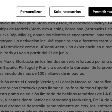
ricano con Cream Cold Foam para el #TeamBlack o un Draca
atte con Cream Cold Foam para el #TeamGreen.
Personalizar
Solo necesarios
Permitir to
imicia mundial para Starbucks y Max, la asociación incluye
L
ships de Madrid (Starbucks Alcalá), Barcelona (Starbucks Pela
ucks République), donde los clientes se encontrarán inmersos
garyen. La activación incluirá espacios con diferentes creati
l #TeamBlack como al #TeamGreen, una experiencia en direc
 París y Lyon a partir del 27 de junio.
re Max y Starbucks en las tiendas se verá reforzada por una
 España, Portugal y Francia durante la duración de la promo
stimado de más de 100 millones de impactos.
isión entre el Consejo Verde y el Consejo Negro se intensific
arnos con Starbucks para llamar a los fans de toda España, 
 esta gama de edición limitada de bebidas temáticas de
LA 
k, Vicepresidenta Senior de Streaming Marketing, EMEA de 
ras el drama se desarrolla semanalmente en Max, las lealtad
endrán la oportunidad de mantener o cambiar su lealtad, con 